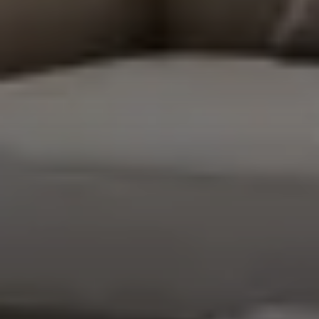
Kezdőlap
Rólunk
Munkáink