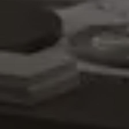
Szolgáltatások
Belsőépítészet
Látványtervezés
Díjak
Kapcsolat
HU
EN
DE
FACEBOOK
INSTAGRAM