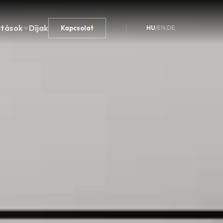
atások
Díjak
Kapcsolat
HU
|
EN
|
DE