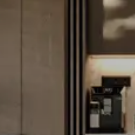
Kezdőlap
Rólunk
Munkáink
Szolgáltatás
Belsőépítészet