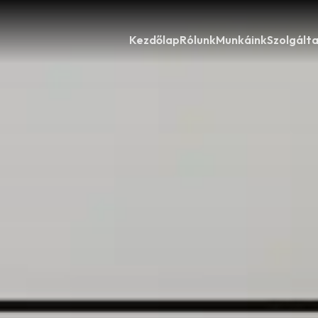
Kezdőlap
Rólunk
Munkáink
Szolgált